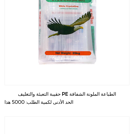
البولي إيثيلين غير المنفذة الماء من التسرب إلى الكيس، وهو أمر
مهم بشكل خاص لتعبئة المواد الحساسة للرطوبة، مثل
الإلكترونيات والمنتجات الغذائية والأدوية. هذه الميزة تجعلها خيارًا
جيدًا للمنتجات الخارجية أو في المناطق ذات الرطوبة العالية.
خفيفة الوزن ومرنة
تتميز أكياس التعبئة المصنوعة من البولي إيثيلين بأنها خفيفة الوزن
بشكل لا يصدق، مما يجعلها سهلة التعامل والنقل. على الرغم من
قوتها، إلا أنها لا تضيف وزنًا كبيرًا إلى الحزمة الإجمالية، مما يمكن
أن يساعد في تقليل تكاليف الشحن. علاوة على ذلك، تسمح
مرونتها بتشكيلها لتناسب أشكال وأحجام مختلفة من المنتجات،
مما يوفر ملاءمة محكمة ويضمن الحد الأدنى من النفايات.
حقيبة التعبئة والتغليف PE الطباعة الملونة الشفافة
التخصيص
الحد الأدنى لكمية الطلب: 5000 هذا
أكياس التعبئة PE قابلة للتخصيص بدرجة كبيرة. يمكننا ضبط
سمك المادة وأبعاد الحقيبة، وحتى طباعة الشعارات أو الباركود أو
معلومات المنتج على الأكياس. تعد خيارات التخصيص مثالية
للشركات التي ترغب في تعزيز التعرف على العلامة التجارية أو