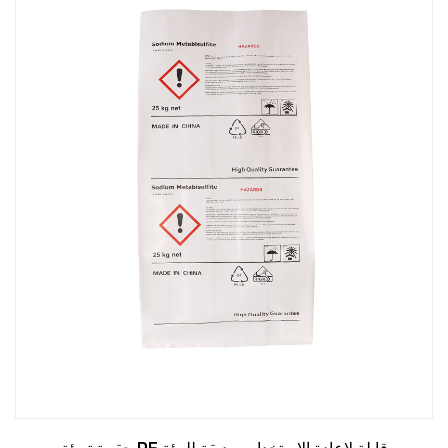
تقديم تعليمات محددة على العبوة.
مزايا أكياس التعبئة PE:
حل التعبئة والتغليف فعالة من حيث التكلفة
تعتبر أكياس التعبئة PE خيارًا ميسور التكلفة للشركات من جميع
الأحجام. تعتبر تكلفة إنتاج هذه الأكياس منخفضة نسبياً مقارنة
بأنواع أخرى من مواد التعبئة والتغليف، مثل الحاويات الصلبة أو
الصناديق المموجة. وهذا يجعل أكياس PE حلاً فعالاً من حيث
التكلفة لاحتياجات التعبئة والتغليف كبيرة الحجم. وتتيح سهولة
إنتاجها أيضًا أوقات تسليم سريعة، مما يضمن قدرة الشركات على
الوفاء بالمواعيد النهائية الضيقة.
تطبيقات متعددة الاستخدامات
أكياس التعبئة PE متعددة الاستخدامات بشكل لا يصدق ويمكن
استخدامها لمجموعة واسعة من المنتجات. سواء كنت تقوم بتعبئة
الملابس أو الطعام أو الإلكترونيات أو الأجزاء الصناعية، فإن هذه
الحقائب توفر حلاً آمنًا وفعالاً للتغليف. وتسمح مرونتها أيضًا
باستخدامها في مختلف الصناعات، بما في ذلك البيع بالتجزئة