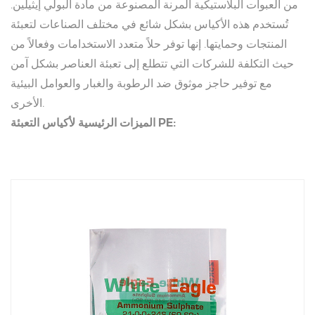
من العبوات البلاستيكية المرنة المصنوعة من مادة البولي إيثيلين.
تُستخدم هذه الأكياس بشكل شائع في مختلف الصناعات لتعبئة
المنتجات وحمايتها. إنها توفر حلاً متعدد الاستخدامات وفعالاً من
حيث التكلفة للشركات التي تتطلع إلى تعبئة العناصر بشكل آمن
مع توفير حاجز موثوق ضد الرطوبة والغبار والعوامل البيئية
الأخرى.
الميزات الرئيسية لأكياس التعبئة PE:
المتانة والقوة
واحدة من الميزات البارزة لأكياس التعبئة PE هي قوتها. مصنوعة
من مادة البولي إيثيلين، وهي مادة معروفة بمتانتها، هذه الحقائب
مقاومة للتمزق والثقوب والكشط. وهذا يجعلها مثالية لتغليف
المنتجات التي تحتاج إلى الحماية أثناء النقل أو التخزين. سواء كنت
تقوم بتعبئة العناصر الهشة أو الأدوات الثقيلة أو الملابس، فإن
أكياس البولي إيثيلين تضمن بقاء المحتويات آمنة.
مقاوم للماء والرطوبة
أكياس التعبئة PE مقاومة للغاية للماء والرطوبة. تمنع طبيعة