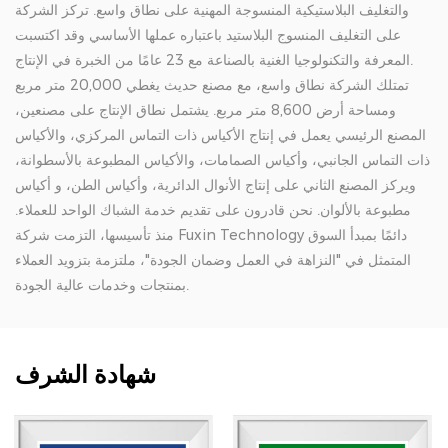
والتغليف البلاستيكية المنسوجة المهنية على نطاق واسع. تركز الشركة
على التغليف المنسوج البلاستيد باعتباره عملها الأساسي وقد اكتسبت
المعرفة والتكنولوجيا الغنية بالصناعة مع 23 عامًا من الخبرة في الإنتاج.
تمتلك الشركة نطاق واسع، مع مصنع حديث يغطي 20,000 متر مربع
ومساحة أرض 8,600 متر مربع. يشتمل نطاق الإنتاج على مصنعين،
المصنع الرئيسي يعمل في إنتاج الأكياس ذات التماس المركزي، والأكياس
ذات التماس الجانبي، وأكياس الصمامات، والأكياس المطبوعة بالأسطوانة،
ويركز المصنع الثاني على إنتاج الأنوال الدائرية، وأكياس الطن، و أكياس
مطبوعة بالألوان. نحن قادرون على تقديم خدمة الشباك الواحد للعملاء.
منذ تأسيسها، التزمت شركة Fuxin Technology دائمًا بمبدأ السوق
المتمثل في "النزاهة في العمل وضمان الجودة"، ملتزمة بتزويد العملاء
بمنتجات وخدمات عالية الجودة.
شهادة الشرف